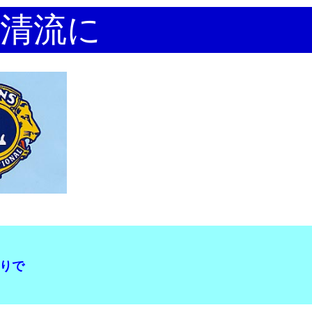
清流に
りで