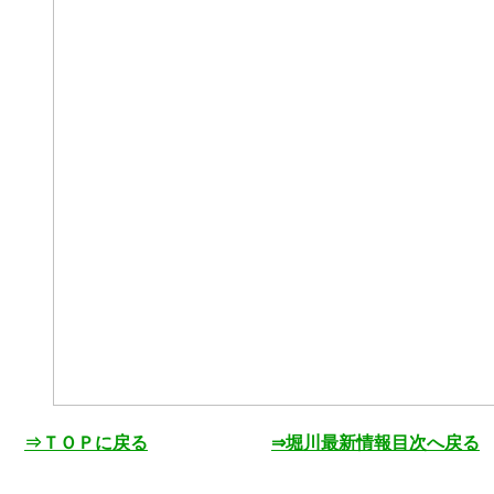
⇒ＴＯＰに戻る
⇒堀川最新情報目次へ戻る