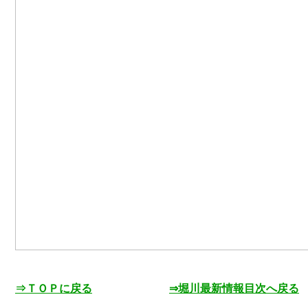
⇒ＴＯＰに戻る
⇒堀川最新情報目次へ戻る