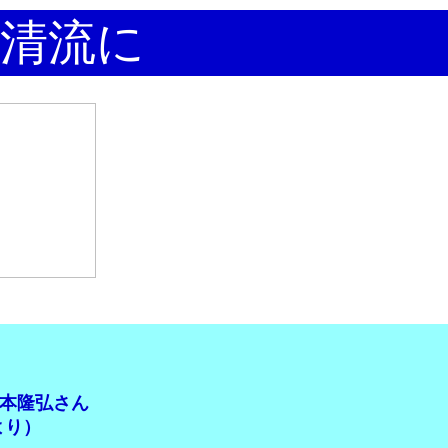
清流に
本隆弘さん
り）