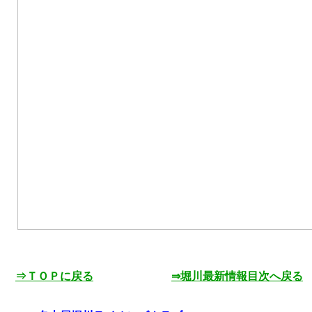
⇒ＴＯＰに戻る
⇒堀川最新情報目次へ戻る