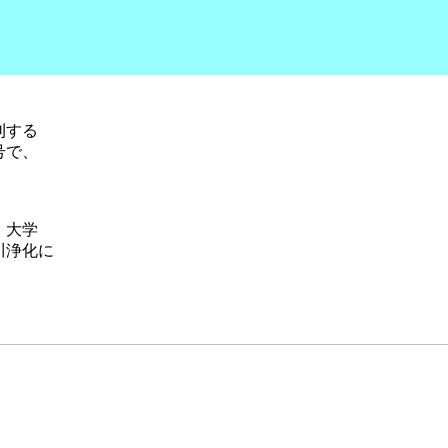
刊する
号で、
・大学
川浄化に