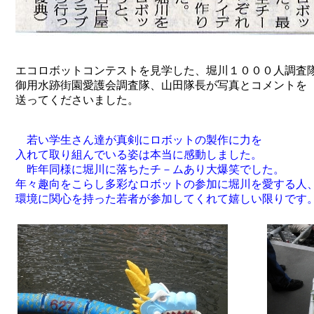
エコロボットコンテストを見学した、堀川１０００人調査
御用水跡街園愛護会調査隊、山田隊長が写真とコメントを
送ってくださいました。
若い学生さん達が真剣にロボットの製作に力を
入れて取り組んでいる姿は本当に感動しました
。
昨年同様に堀川に落ちたチ－ムあり大爆笑でした。
年々趣向をこらし多彩なロボットの参加に堀川を愛する人
環境に関心を持った若者
が参加してくれて嬉しい限りです