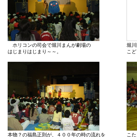
ホリコンの司会で堀川まんが劇場の
堀川
はじまりはじまり～～。
こど
本物？の福島正則が、４００年の時の流れを
こた